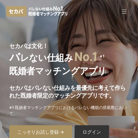
セカパは文化！
No.1
バ
レない仕組み
※1
既婚者マッチングアプリ
セカパはバレない仕組みを最優先に考えて作ら
れた
既婚者限定のマッチングアプリです。
※1 既婚者マッチングアプリにおけるバレない機能の搭載数におい
て。
こっそりお試し登録 →
ログイン