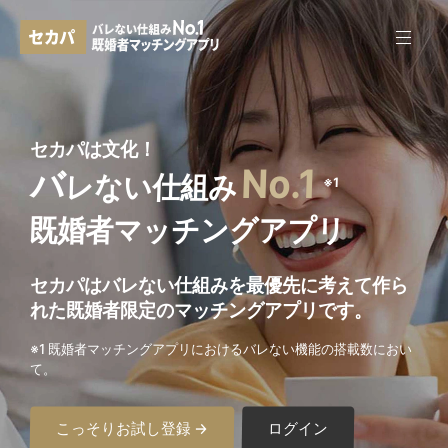
セカパは文化！
No.1
バ
レない仕組み
※1
既婚者マッチングアプリ
セカパはバレない仕組みを最優先に考えて作ら
れた
既婚者限定のマッチングアプリです。
※1 既婚者マッチングアプリにおけるバレない機能の搭載数におい
て。
こっそりお試し登録 →
ログイン