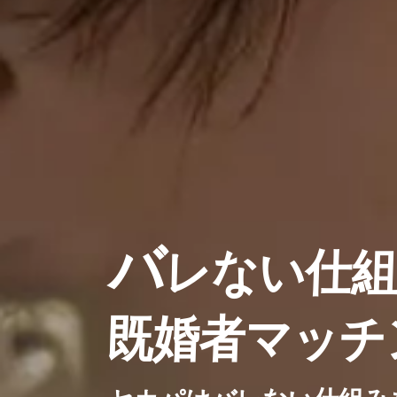
バ
レない仕
既婚者マッチ