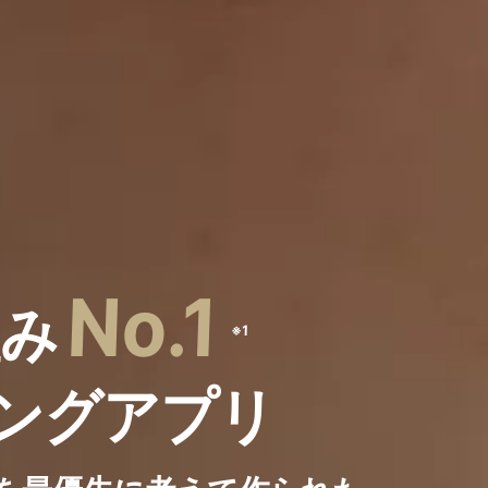
No.1
組み
※1
ングアプリ