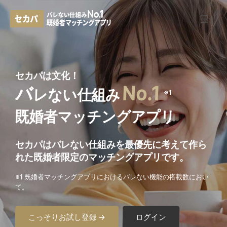
セカパは文化！
No.1
バ
レない仕組み
※1
既婚者マッチングアプリ
セカパはバレない仕組みを最優先に考えて作ら
れた
既婚者限定のマッチングアプリです。
※1 既婚者マッチングアプリにおけるバレない機能の搭載数におい
て。
こっそりお試し登録 →
ログイン