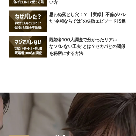
い方
思わぬ落とし穴！？ 【実録】不倫がバレ
た“令和ならでは”の失敗エピソード15選
既婚者100人調査で分かったリアル
な“バレない工夫”とは？セカパとの関係
を秘密にする方法