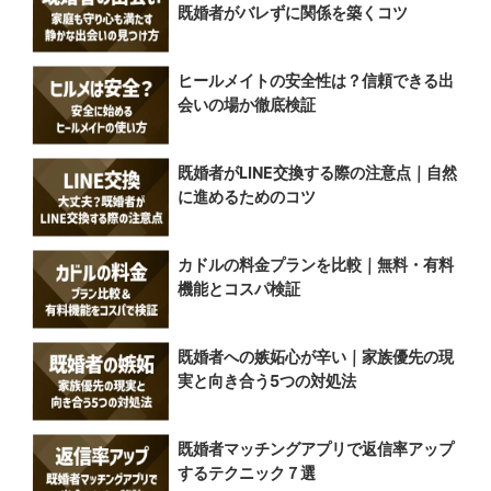
既婚者がバレずに関係を築くコツ
ヒールメイトの安全性は？信頼できる出
会いの場か徹底検証
既婚者がLINE交換する際の注意点｜自然
に進めるためのコツ
カドルの料金プランを比較｜無料・有料
機能とコスパ検証
既婚者への嫉妬心が辛い｜家族優先の現
実と向き合う5つの対処法
既婚者マッチングアプリで返信率アップ
するテクニック７選