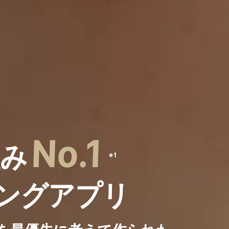
No.1
組み
※1
ングアプリ