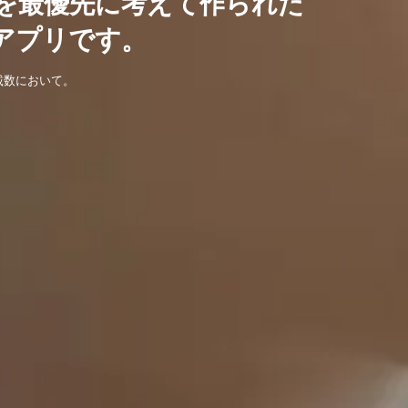
を最優先に考えて作られた
アプリです。
載数において。