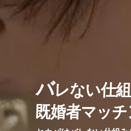
バ
レない仕
既婚者マッチ