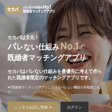
セカパは文化！
No.1
バ
レない仕組み
※1
既婚者マッチングアプリ
セカパはバレない仕組みを最優先に考えて作ら
れた
既婚者限定のマッチングアプリです。
※1 既婚者マッチングアプリにおけるバレない機能の搭載数におい
て。
こっそりお試し登録 →
ログイン