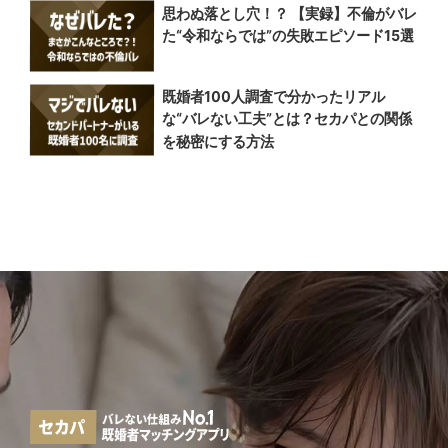
思わぬ落とし穴！？ 【実録】不倫がバレ
た“令和ならでは”の失敗エピソード15選
既婚者100人調査で分かったリアル
な“バレない工夫”とは？セカパとの関係
を秘密にする方法