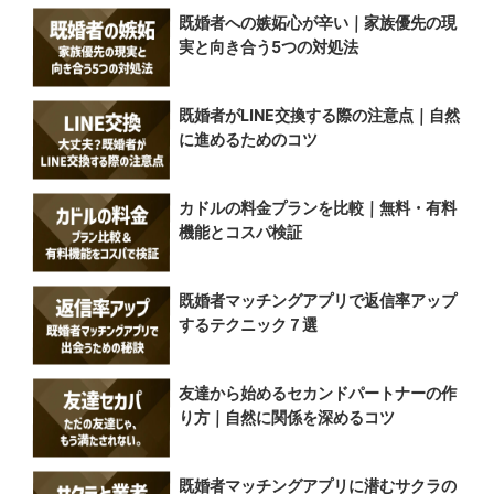
既婚者への嫉妬心が辛い｜家族優先の現
実と向き合う5つの対処法
既婚者がLINE交換する際の注意点｜自然
に進めるためのコツ
カドルの料金プランを比較｜無料・有料
機能とコスパ検証
既婚者マッチングアプリで返信率アップ
するテクニック７選
友達から始めるセカンドパートナーの作
り方｜自然に関係を深めるコツ
既婚者マッチングアプリに潜むサクラの