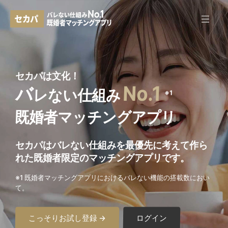
セカパは文化！
No.1
バ
レない仕組み
※1
既婚者マッチングアプリ
セカパはバレない仕組みを最優先に考えて作ら
れた
既婚者限定のマッチングアプリです。
※1 既婚者マッチングアプリにおけるバレない機能の搭載数におい
て。
こっそりお試し登録 →
ログイン