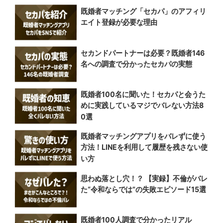
既婚者マッチング「セカパ」のアフィリ
エイト登録が必要な理由
セカンドパートナーは必要？既婚者146
名への調査で分かったセカパの実態
既婚者100名に聞いた！セカパと会うた
めに実践しているマジでバレない方法8
0選
既婚者マッチングアプリをバレずに使う
方法！LINEを利用して履歴を残さない使
い方
思わぬ落とし穴！？ 【実録】不倫がバレ
た“令和ならでは”の失敗エピソード15選
既婚者100人調査で分かったリアル