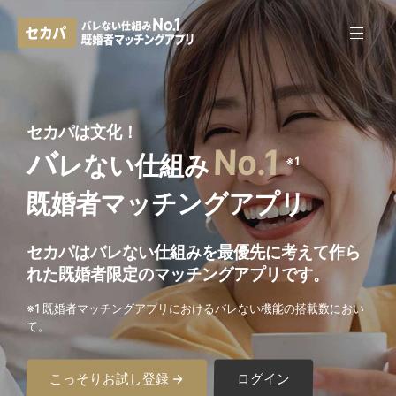
セカパは文化！
No.1
バ
レない仕組み
※1
既婚者マッチングアプリ
セカパはバレない仕組みを最優先に考えて作ら
れた
既婚者限定のマッチングアプリです。
※1 既婚者マッチングアプリにおけるバレない機能の搭載数におい
て。
こっそりお試し登録 →
ログイン