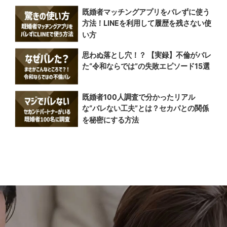
既婚者マッチングアプリをバレずに使う
方法！LINEを利用して履歴を残さない使
い方
思わぬ落とし穴！？ 【実録】不倫がバレ
た“令和ならでは”の失敗エピソード15選
既婚者100人調査で分かったリアル
な“バレない工夫”とは？セカパとの関係
を秘密にする方法