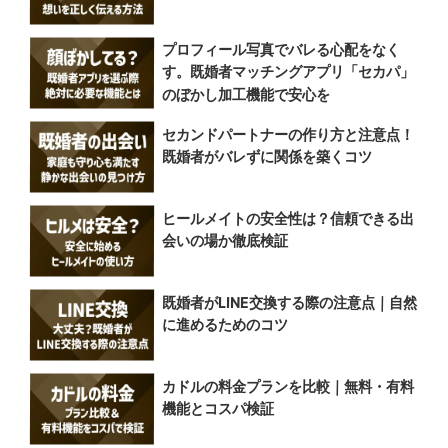
プロフィール写真でバレる心配をなく
す。既婚者マッチングアプリ「セカパ」
のぼかし加工機能で安心を
セカンドパートナーの作り方と注意点！
既婚者がバレずに関係を築くコツ
ヒールメイトの安全性は？信頼できる出
会いの場か徹底検証
既婚者がLINE交換する際の注意点｜自然
に進めるためのコツ
カドルの料金プランを比較｜無料・有料
機能とコスパ検証