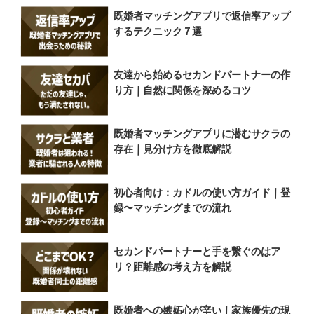
既婚者マッチングアプリで返信率アップ
するテクニック７選
友達から始めるセカンドパートナーの作
り方｜自然に関係を深めるコツ
既婚者マッチングアプリに潜むサクラの
存在｜見分け方を徹底解説
初心者向け：カドルの使い方ガイド｜登
録〜マッチングまでの流れ
セカンドパートナーと手を繋ぐのはア
リ？距離感の考え方を解説
既婚者への嫉妬心が辛い｜家族優先の現