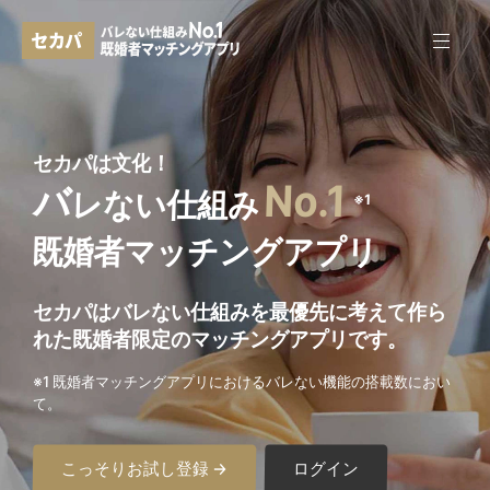
セカパは文化！
No.1
バ
レない仕組み
※1
既婚者マッチングアプリ
セカパはバレない仕組みを最優先に考えて作ら
れた
既婚者限定のマッチングアプリです。
※1 既婚者マッチングアプリにおけるバレない機能の搭載数におい
て。
こっそりお試し登録 →
ログイン