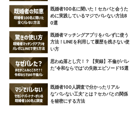
既婚者100名に聞いた！セカパと会うた
めに実践しているマジでバレない方法8
0選
既婚者マッチングアプリをバレずに使う
方法！LINEを利用して履歴を残さない使
い方
思わぬ落とし穴！？ 【実録】不倫がバレ
た“令和ならでは”の失敗エピソード15選
既婚者100人調査で分かったリアル
な“バレない工夫”とは？セカパとの関係
を秘密にする方法