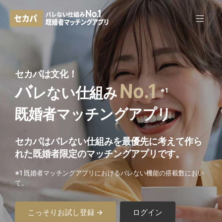
セカパは文化！
No.1
バ
レない仕組み
※1
既婚者マッチングアプリ
セカパはバレない仕組みを最優先に考えて作ら
れた
既婚者限定のマッチングアプリです。
※1 既婚者マッチングアプリにおけるバレない機能の搭載数におい
て。
こっそりお試し登録 →
ログイン