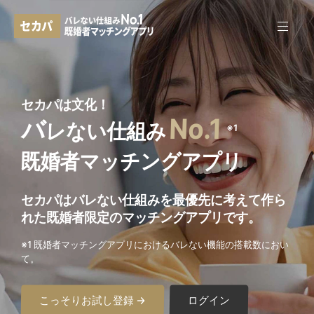
セカパは文化！
No.1
バ
レない仕組み
※1
既婚者マッチングアプリ
セカパはバレない仕組みを最優先に考えて作ら
れた
既婚者限定のマッチングアプリです。
※1 既婚者マッチングアプリにおけるバレない機能の搭載数におい
て。
こっそりお試し登録 →
ログイン