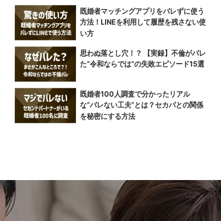
既婚者マッチングアプリをバレずに使う
方法！LINEを利用して履歴を残さない使
い方
思わぬ落とし穴！？ 【実録】不倫がバレ
た“令和ならでは”の失敗エピソード15選
既婚者100人調査で分かったリアル
な“バレない工夫”とは？セカパとの関係
を秘密にする方法