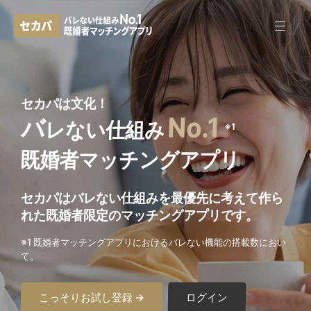
セカパは文化！
No.1
バ
レない仕組み
※1
既婚者マッチングアプリ
セカパはバレない仕組みを最優先に考えて作ら
れた
既婚者限定のマッチングアプリです。
※1 既婚者マッチングアプリにおけるバレない機能の搭載数におい
て。
こっそりお試し登録 →
ログイン