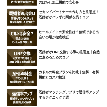
のぼかし加工機能で安心を
セカンドパートナーの作り方と注意点！
既婚者がバレずに関係を築くコツ
ヒールメイトの安全性は？信頼できる出
会いの場か徹底検証
既婚者がLINE交換する際の注意点｜自然
に進めるためのコツ
カドルの料金プランを比較｜無料・有料
機能とコスパ検証
既婚者マッチングアプリで返信率アップ
するテクニック７選