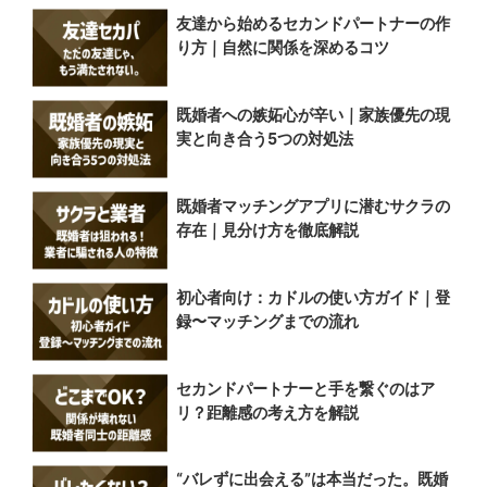
友達から始めるセカンドパートナーの作
り方｜自然に関係を深めるコツ
既婚者への嫉妬心が辛い｜家族優先の現
実と向き合う5つの対処法
既婚者マッチングアプリに潜むサクラの
存在｜見分け方を徹底解説
初心者向け：カドルの使い方ガイド｜登
録〜マッチングまでの流れ
セカンドパートナーと手を繋ぐのはア
リ？距離感の考え方を解説
“バレずに出会える”は本当だった。既婚