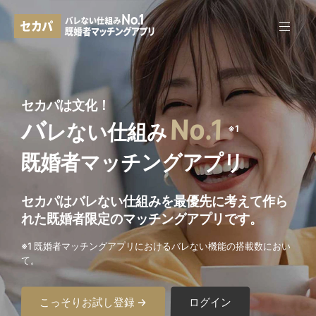
セカパは文化！
No.1
バ
レない仕組み
※1
既婚者マッチングアプリ
セカパはバレない仕組みを最優先に考えて作ら
れた
既婚者限定のマッチングアプリです。
※1 既婚者マッチングアプリにおけるバレない機能の搭載数におい
て。
こっそりお試し登録 →
ログイン